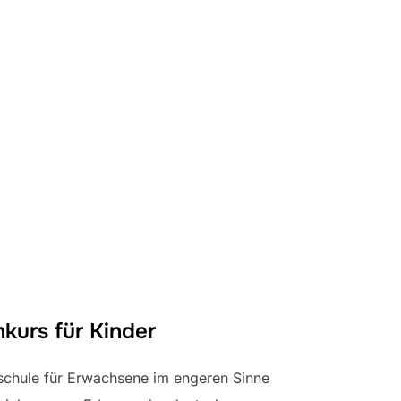
Suchen
Sprachkurse
Lehrkraft werden
Kontakt
SEI
nach:
kurs für Kinder
schule für Erwachsene im engeren Sinne