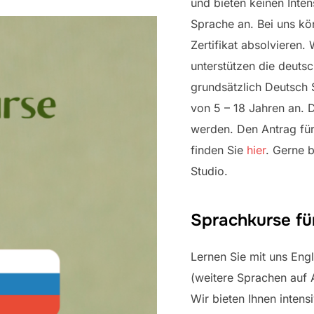
und bieten keinen Inte
Sprache an. Bei uns kö
Zertifikat absolvieren. 
unterstützen die deutsc
grundsätzlich Deutsch 
von 5 – 18 Jahren an. D
werden. Den Antrag für
finden Sie
hier
. Gerne 
Studio.
Sprachkurse f
Lernen Sie mit uns Eng
(weitere Sprachen auf 
Wir bieten Ihnen intens